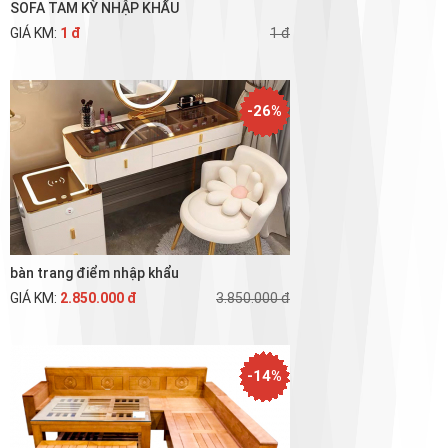
SOFA TAM KỲ NHẬP KHẨU
GIÁ KM:
1 đ
1 đ
-26%
bàn trang điểm nhập khẩu
GIÁ KM:
2.850.000 đ
3.850.000 đ
-14%