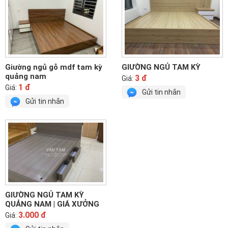
Giường ngủ gỗ mdf tam kỳ
GIƯỜNG NGỦ TAM KỲ
quảng nam
3 đ
Giá:
1 đ
Giá:
Gửi tin nhắn
Gửi tin nhắn
GIƯỜNG NGỦ TAM KỲ
QUẢNG NAM | GIÁ XƯỞNG
3.000 đ
Giá: