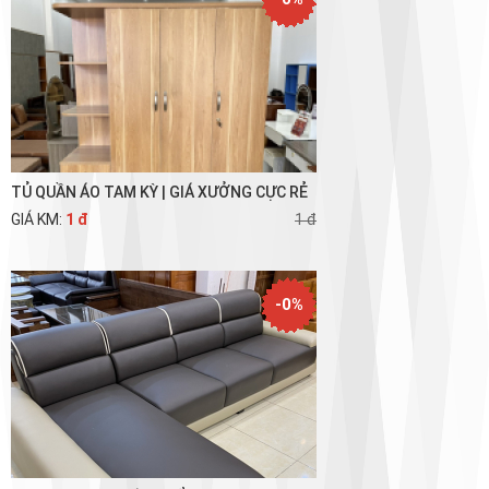
TỦ QUẦN ÁO TAM KỲ | GIÁ XƯỞNG CỰC RẺ
GIÁ KM:
1 đ
1 đ
-0%