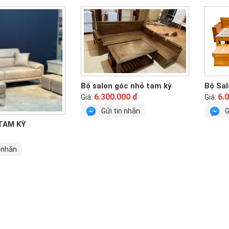
Bộ salon góc nhỏ tam kỳ
Bộ Sal
6.300.000 đ
6.
Giá:
Giá:
Gửi tin nhắn
G
TAM KỲ
n nhắn