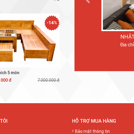
Previous
-14%
NHẬT
Địa ch
bích 5 món
.000 đ
7.000.000 đ
TÔI
HỖ TRỢ MUA HÀNG
Bảo mật thông tin