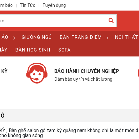
ảm bảo
Tin Tức
Tuyển dụng
|
|
 ÁO
GIƯỜNG NGỦ
BÀN TRANG ĐIỂM
NỘI THẤT
IÀY
BÀN HỌC SINH
SOFA
 KỲ
BẢO HÀNH CHUYÊN NGHIỆP
Đảm bảo uy tín và chất lượng
GỖ
 , Bàn ghế salon gỗ tam kỳ quảng nam không chỉ là một món đ
cho không gian sống.