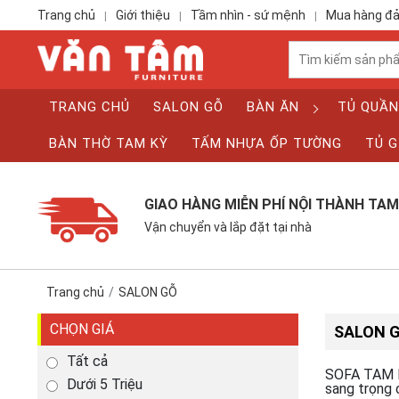
Trang chủ
Giới thiệu
Tầm nhìn - sứ mệnh
Mua hàng đ
|
|
|
TRANG CHỦ
SALON GỖ
BÀN ĂN
TỦ QUẦN
BÀN THỜ TAM KỲ
TẤM NHỰA ỐP TƯỜNG
TỦ G
GIAO HÀNG MIỄN PHÍ NỘI THÀNH TAM
Vận chuyển và lắp đặt tại nhà
Trang chủ
SALON GỖ
CHỌN GIÁ
SALON 
Tất cả
SOFA TAM KỲ
Dưới 5 Triệu
sang trọng 