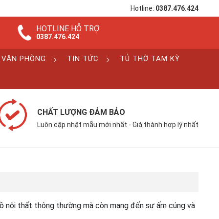
Hotline:
0387.476.424
HOTLINE HỖ TRỢ
0387.476.424
 VĂN PHÒNG
TIN TỨC
TỦ THỜ TAM KỲ
CHẤT LƯỢNG ĐẢM BẢO
Luôn cập nhật mẫu mới nhất - Giá thành hợp lý nhất
ồ nội thất thông thường mà còn mang đến sự ấm cúng và