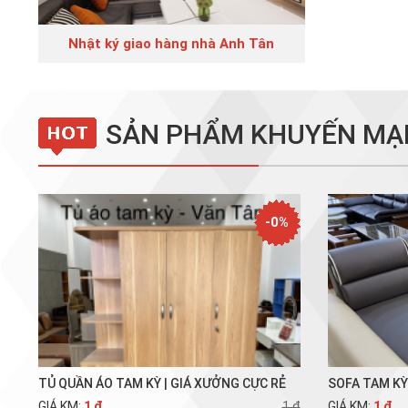
Nhật ký giao hàng nhà Anh Tân
SẢN PHẨM KHUYẾN MẠ
-0%
TỦ QUẦN ÁO TAM KỲ | GIÁ XƯỞNG CỰC RẺ
SOFA TAM K
GIÁ KM:
1 đ
1 đ
GIÁ KM:
1 đ