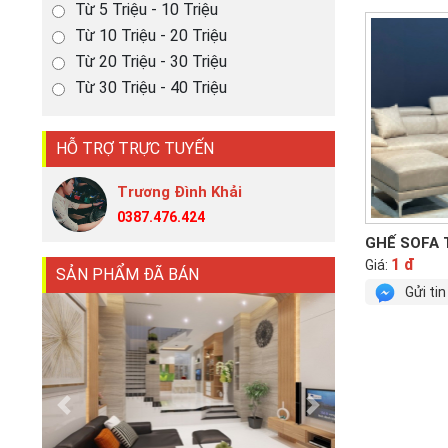
Từ 5 Triệu - 10 Triệu
Từ 10 Triệu - 20 Triệu
Từ 20 Triệu - 30 Triệu
Từ 30 Triệu - 40 Triệu
HỖ TRỢ TRỰC TUYẾN
Trương Đình Khải
0387.476.424
GHẾ SOFA 
1 đ
Giá:
SẢN PHẨM ĐÃ BÁN
Gửi ti
Previous
Next