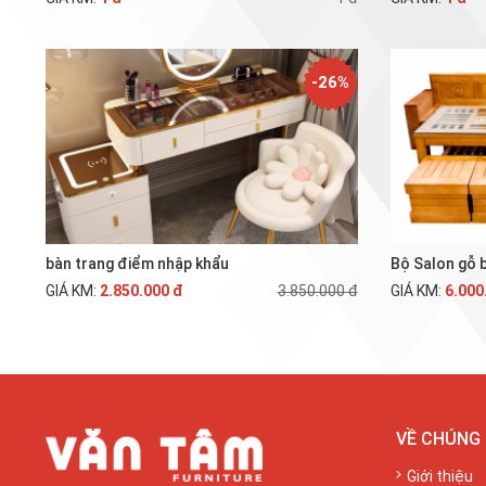
-26%
bàn trang điểm nhập khẩu
Bộ Salon gỗ 
GIÁ KM:
2.850.000 đ
3.850.000 đ
GIÁ KM:
6.000
VỀ CHÚNG 
Giới thiệu