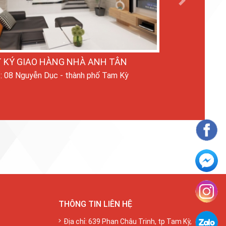
Next
 KÝ GIAO HÀNG NHÀ ANH TÂN
ỉ: 08 Nguyễn Dục - thành phố Tam Kỳ
THÔNG TIN LIÊN HỆ
Địa chỉ: 639 Phan Châu Trinh, tp Tam Kỳ,