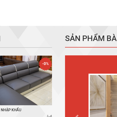
SẢN PHẨM BÀ
I
-0%
Ỳ NHẬP KHẨU
1 đ