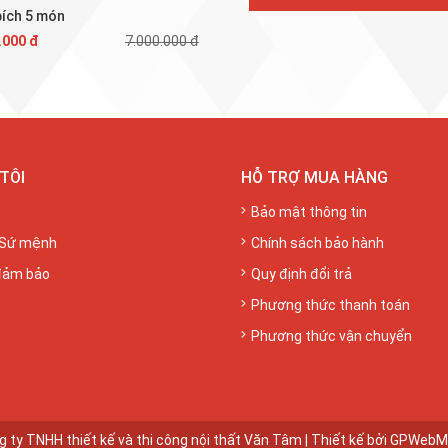
bích 5 món
.000 đ
7.000.000 đ
TÔI
HỖ TRỢ MUA HÀNG
Bảo mật thông tin
 Sứ mệnh
Chính sách bảo hành
đảm bảo
Quy định đổi trả
Phương thức thanh toán
Phương thức vận chuyển
 ty TNHH thiết kế và thi công nội thất Văn Tâm | Thiết kế bởi
GPWebM