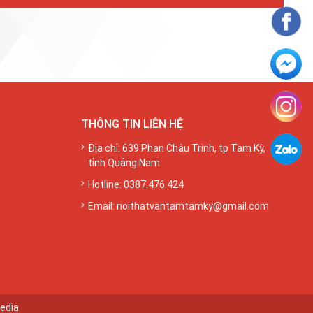
THÔNG TIN LIÊN HỆ
Địa chỉ: 639 Phan Châu Trinh, tp Tam Kỳ,
tỉnh Quảng Nam
Hotline: 0387.476.424
Email:
noithatvantamtamky@gmail.com
edia