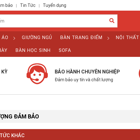
ảm bảo
Tin Tức
Tuyển dụng
|
|
 ÁO
GIƯỜNG NGỦ
BÀN TRANG ĐIỂM
NỘI THẤT
IÀY
BÀN HỌC SINH
SOFA
 KỲ
BẢO HÀNH CHUYÊN NGHIỆP
Đảm bảo uy tín và chất lượng
ƯỢNG ĐẢM BẢO
 TỨC KHÁC