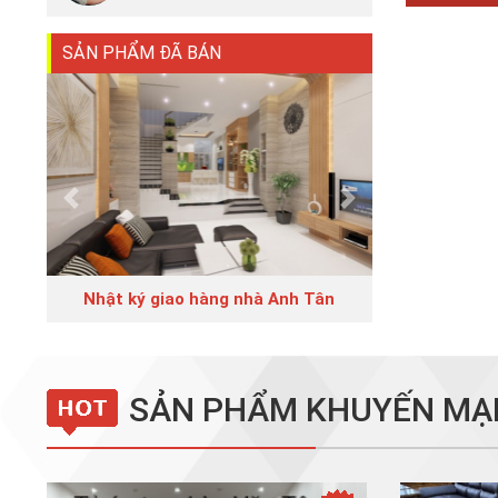
SẢN PHẨM ĐÃ BÁN
Previous
Next
Nhật ký giao hàng nhà Anh Tân
SẢN PHẨM KHUYẾN MẠ