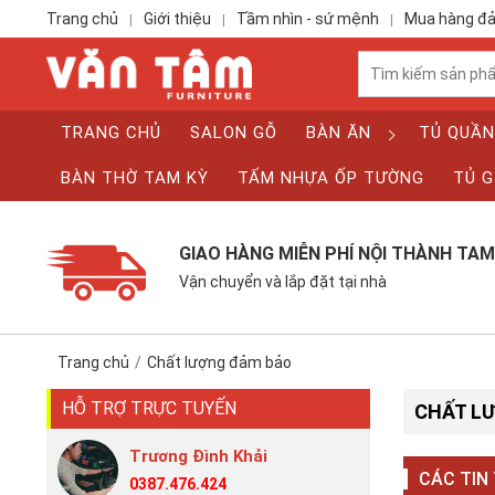
Trang chủ
Giới thiệu
Tầm nhìn - sứ mệnh
Mua hàng đ
|
|
|
TRANG CHỦ
SALON GỖ
BÀN ĂN
TỦ QUẦN
BÀN THỜ TAM KỲ
TẤM NHỰA ỐP TƯỜNG
TỦ G
GIAO HÀNG MIỄN PHÍ NỘI THÀNH TAM
Vận chuyển và lắp đặt tại nhà
Trang chủ
Chất lượng đảm bảo
HỖ TRỢ TRỰC TUYẾN
CHẤT L
Trương Đình Khải
CÁC TIN
0387.476.424