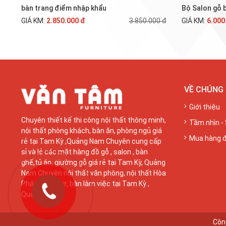
bàn trang điểm nhập khẩu
Bộ Salon gỗ 
GIÁ KM:
2.850.000 đ
3.850.000 đ
GIÁ KM:
6.000
VỀ CHÚNG 
Giới thiệu
Chuyên thiết kế thi công nội thất thông minh,
Tầm nhìn -
nội thất phòng khách, bàn ăn, phòng ngủ giá
Mua hàng 
rẻ tại Tam Kỳ ,Quảng Nam Chuyên cung cấp
sỉ và lẻ các mặt hàng đồ gỗ , salon , bàn
ghế,tủ áo, giường gỗ giá rẻ tại Tam Kỳ, Quảng
Nam Chuyên nội thất văn phòng, nội thất Hòa
Phát, tủ hồ sơ, bàn làm việc tại Tam Kỳ ,
Quảng Nam
Công