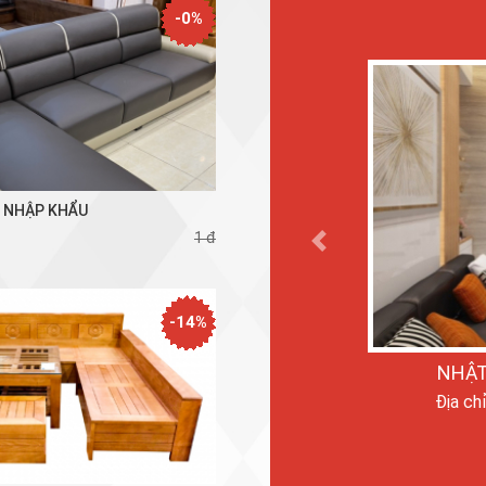
-0%
Ỳ NHẬP KHẨU
1 đ
Previous
-14%
NHẬT
Địa ch