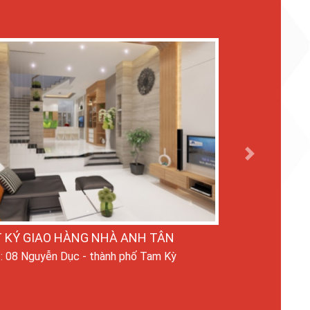
Next
 KÝ GIAO HÀNG NHÀ ANH TÂN
ỉ: 08 Nguyễn Dục - thành phố Tam Kỳ