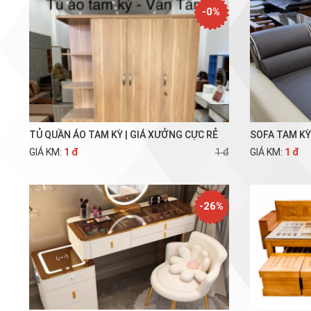
-0%
TỦ QUẦN ÁO TAM KỲ | GIÁ XƯỞNG CỰC RẺ
SOFA TAM K
GIÁ KM:
1 đ
1 đ
GIÁ KM:
1 đ
-26%