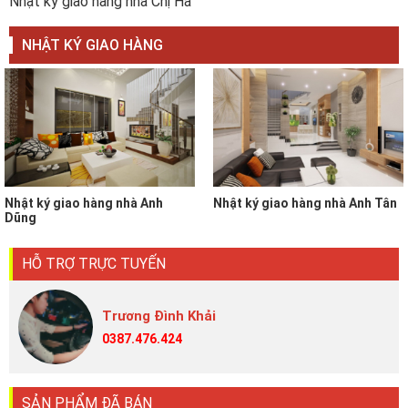
Nhật ký giao hàng nhà Chị Hà
NHẬT KÝ GIAO HÀNG
Nhật ký giao hàng nhà Anh
Nhật ký giao hàng nhà Anh Tân
Dũng
HỖ TRỢ TRỰC TUYẾN
Trương Đình Khải
0387.476.424
SẢN PHẨM ĐÃ BÁN