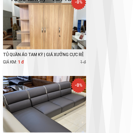
-0%
TỦ QUẦN ÁO TAM KỲ | GIÁ XƯỞNG CỰC RẺ
GIÁ KM:
1 đ
1 đ
-0%