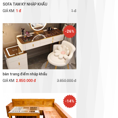
SOFA TAM KỲ NHẬP KHẨU
GIÁ KM:
1 đ
1 đ
-26%
bàn trang điểm nhập khẩu
GIÁ KM:
2.850.000 đ
3.850.000 đ
-14%