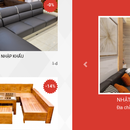
-0%
Ỳ NHẬP KHẨU
1 đ
Previous
-14%
NHẬT
Địa ch