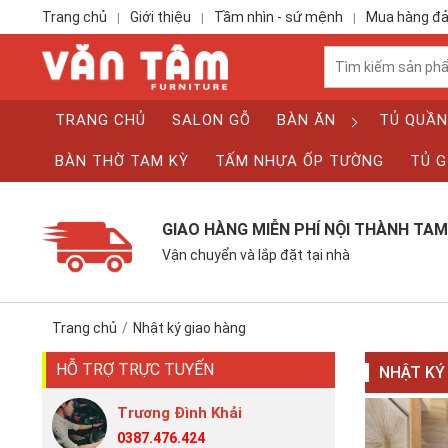
Trang chủ
Giới thiệu
Tầm nhìn - sứ mệnh
Mua hàng đ
|
|
|
TRANG CHỦ
SALON GỖ
BÀN ĂN
TỦ QUẦN
BÀN THỜ TAM KỲ
TẤM NHỰA ỐP TƯỜNG
TỦ G
GIAO HÀNG MIỄN PHÍ NỘI THÀNH TAM
Vận chuyển và lắp đặt tại nhà
Trang chủ
Nhật ký giao hàng
HỖ TRỢ TRỰC TUYẾN
NHẬT KÝ
Trương Đình Khải
0387.476.424