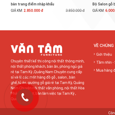
bàn trang điểm nhập khẩu
Bộ Salon gỗ 
GIÁ KM:
2.850.000 đ
3.850.000 đ
GIÁ KM:
6.000
VỀ CHÚNG 
Giới thiệu
Chuyên thiết kế thi công nội thất thông minh,
Tầm nhìn -
nội thất phòng khách, bàn ăn, phòng ngủ giá
Mua hàng 
rẻ tại Tam Kỳ ,Quảng Nam Chuyên cung cấp
sỉ và lẻ các mặt hàng đồ gỗ , salon , bàn
ghế,tủ áo, giường gỗ giá rẻ tại Tam Kỳ, Quảng
Nam Chuyên nội thất văn phòng, nội thất Hòa
Phát, tủ hồ sơ, bàn làm việc tại Tam Kỳ ,
Quảng Nam
Công