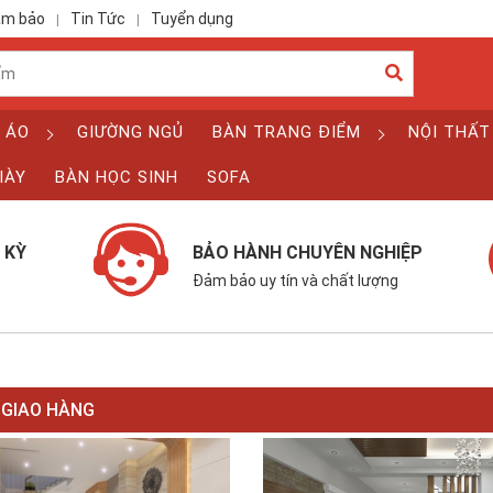
ảm bảo
Tin Tức
Tuyển dụng
|
|
 ÁO
GIƯỜNG NGỦ
BÀN TRANG ĐIỂM
NỘI THẤT
IÀY
BÀN HỌC SINH
SOFA
 KỲ
BẢO HÀNH CHUYÊN NGHIỆP
Đảm bảo uy tín và chất lượng
 GIAO HÀNG