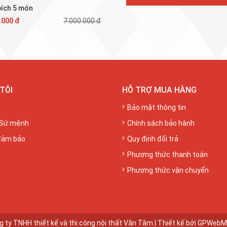
bích 5 món
.000 đ
7.000.000 đ
TÔI
HỖ TRỢ MUA HÀNG
Bảo mật thông tin
 Sứ mệnh
Chính sách bảo hành
đảm bảo
Quy định đổi trả
Phương thức thanh toán
Phương thức vận chuyển
 ty TNHH thiết kế và thi công nội thất Văn Tâm | Thiết kế bởi
GPWebM