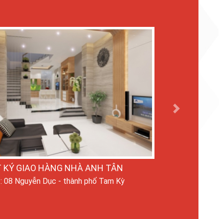
Next
 KÝ GIAO HÀNG NHÀ ANH TÂN
ỉ: 08 Nguyễn Dục - thành phố Tam Kỳ