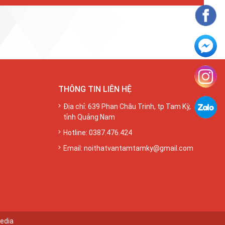
THÔNG TIN LIÊN HỆ
Địa chỉ: 639 Phan Châu Trinh, tp Tam Kỳ,
tỉnh Quảng Nam
Hotline: 0387.476.424
Email:
noithatvantamtamky@gmail.com
edia