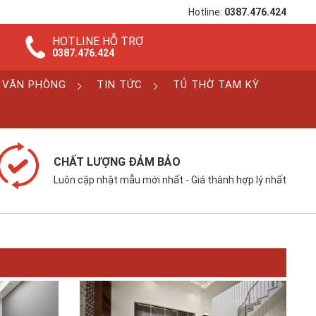
Hotline:
0387.476.424
HOTLINE HỖ TRỢ
0387.476.424
 VĂN PHÒNG
TIN TỨC
TỦ THỜ TAM KỲ
CHẤT LƯỢNG ĐẢM BẢO
Luôn cập nhật mẫu mới nhất - Giá thành hợp lý nhất