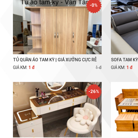
-0%
TỦ QUẦN ÁO TAM KỲ | GIÁ XƯỞNG CỰC RẺ
SOFA TAM K
GIÁ KM:
1 đ
1 đ
GIÁ KM:
1 đ
-26%