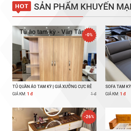
SẢN PHẨM KHUYẾN MẠ
-0%
TỦ QUẦN ÁO TAM KỲ | GIÁ XƯỞNG CỰC RẺ
SOFA TAM K
GIÁ KM:
1 đ
1 đ
GIÁ KM:
1 đ
-26%