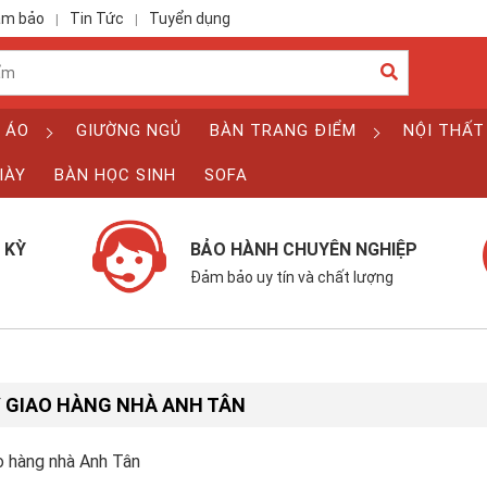
ảm bảo
Tin Tức
Tuyển dụng
|
|
 ÁO
GIƯỜNG NGỦ
BÀN TRANG ĐIỂM
NỘI THẤT
IÀY
BÀN HỌC SINH
SOFA
 KỲ
BẢO HÀNH CHUYÊN NGHIỆP
Đảm bảo uy tín và chất lượng
 GIAO HÀNG NHÀ ANH TÂN
o hàng nhà Anh Tân