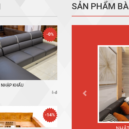
SẢN PHẨM BÀ
I
-0%
Ỳ NHẬP KHẨU
1 đ
Previous
-14%
NHẬT