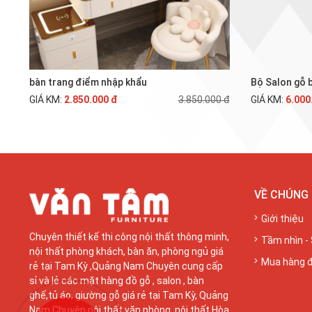
bàn trang điểm nhập khẩu
Bộ Salon gỗ 
GIÁ KM:
2.850.000 đ
3.850.000 đ
GIÁ KM:
6.000
VỀ CHÚNG 
Giới thiệu
Chuyên thiết kế thi công nội thất thông minh,
Tầm nhìn -
nội thất phòng khách, bàn ăn, phòng ngủ giá
Mua hàng 
rẻ tại Tam Kỳ ,Quảng Nam Chuyên cung cấp
sỉ và lẻ các mặt hàng đồ gỗ , salon , bàn
ghế,tủ áo, giường gỗ giá rẻ tại Tam Kỳ, Quảng
Nam Chuyên nội thất văn phòng, nội thất Hòa