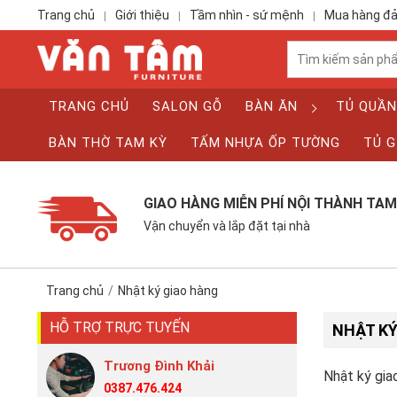
Trang chủ
Giới thiệu
Tầm nhìn - sứ mệnh
Mua hàng đ
|
|
|
TRANG CHỦ
SALON GỖ
BÀN ĂN
TỦ QUẦN
BÀN THỜ TAM KỲ
TẤM NHỰA ỐP TƯỜNG
TỦ G
GIAO HÀNG MIỄN PHÍ NỘI THÀNH TAM
Vận chuyển và lắp đặt tại nhà
Trang chủ
Nhật ký giao hàng
HỖ TRỢ TRỰC TUYẾN
NHẬT KÝ
Trương Đình Khải
Nhật ký gia
0387.476.424