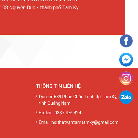
ỉ: 08 Nguyễn Dục - thành phố Tam Kỳ
THÔNG TIN LIÊN HỆ
Địa chỉ: 639 Phan Châu Trinh, tp Tam Kỳ,
tỉnh Quảng Nam
Hotline: 0387.476.424
Email:
noithatvantamtamky@gmail.com