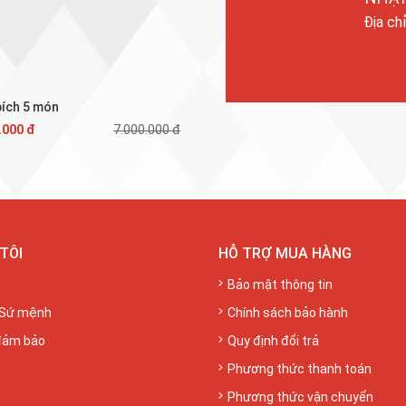
Địa ch
bích 5 món
.000 đ
7.000.000 đ
TÔI
HỖ TRỢ MUA HÀNG
Bảo mật thông tin
 Sứ mệnh
Chính sách bảo hành
đảm bảo
Quy định đổi trả
Phương thức thanh toán
Phương thức vận chuyển