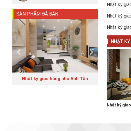
Nhật ký gia
SẢN PHẨM ĐÃ BÁN
Nhật ký gia
Nhật ký gia
NHẬT KÝ
Previous
Next
Nhật ký giao hàng nhà Anh Tân
Nhật ký gia