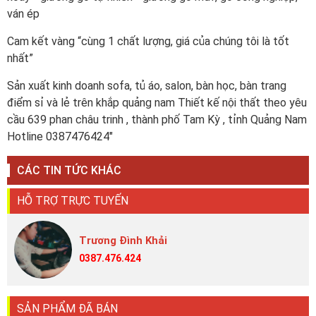
ván ép
Cam kết vàng “cùng 1 chất lượng, giá của chúng tôi là tốt
nhất”
Sản xuất kinh doanh sofa, tủ áo, salon, bàn học, bàn trang
điểm sỉ và lẻ trên khắp quảng nam Thiết kế nội thất theo yêu
cầu 639 phan châu trinh , thành phố Tam Kỳ , tỉnh Quảng Nam
Hotline 0387476424"
CÁC TIN TỨC KHÁC
HỖ TRỢ TRỰC TUYẾN
Trương Đình Khải
0387.476.424
SẢN PHẨM ĐÃ BÁN