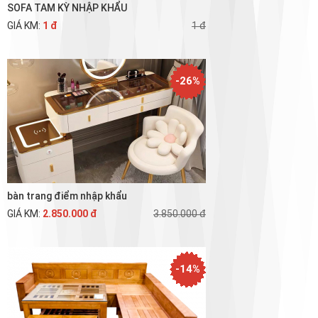
SOFA TAM KỲ NHẬP KHẨU
GIÁ KM:
1 đ
1 đ
-26%
bàn trang điểm nhập khẩu
GIÁ KM:
2.850.000 đ
3.850.000 đ
-14%