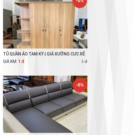
-0%
TỦ QUẦN ÁO TAM KỲ | GIÁ XƯỞNG CỰC RẺ
GIÁ KM:
1 đ
1 đ
-0%