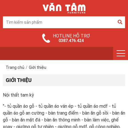
HOTLINE HỖ TRỢ
0387.476.424
Trang chủ
Giới thiệu
GIỚI THIỆU
Nội thất tam kỳ
"- tủ quần áo gỗ - tủ quần áo ván ép - tủ quần áo mdf - tủ
quần áo gỗ an cường - bàn trang điểm - bàn ăn gỗ sồi - bàn ăn
gỗ - bàn ăn mặt đá - bàn ăn thông minh - bàn làm việc, ghế
xoay - giường gỗ tự nhiên - giường gỗ mdf, gỗ công nghiệp,